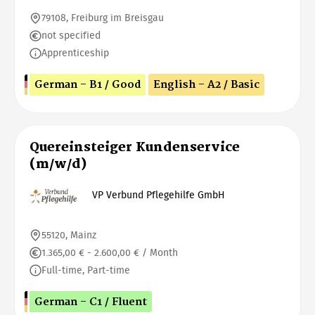
79108, Freiburg im Breisgau
not specified
Apprenticeship
German - B1 / Good
English - A2 / Basic
Quereinsteiger Kundenservice
(m/w/d)
VP Verbund Pflegehilfe GmbH
55120, Mainz
1.365,00 € - 2.600,00 € / Month
Full-time, Part-time
German - C1 / Fluent