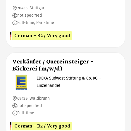
70435, Stuttgart
not specified
Full-time, Part-time
German - B2 / Very good
Verkäufer / Quereinsteiger -
Bäckerei (m/w/d)
EDEKA Südwest Stiftung & Co. KG –
Einzelhandel
69429, Waldbrunn
not specified
Full-time
German - B2 / Very good