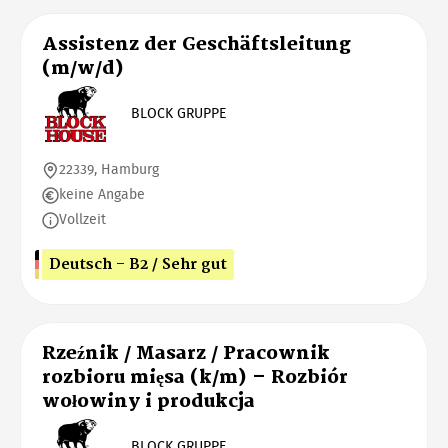
Assistenz der Geschäftsleitung
(m/w/d)
BLOCK GRUPPE
22339, Hamburg
keine Angabe
Vollzeit
Deutsch - B2 / Sehr gut
Rzeźnik / Masarz / Pracownik
rozbioru mięsa (k/m) – Rozbiór
wołowiny i produkcja
BLOCK GRUPPE