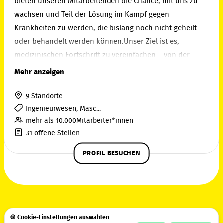
bieten unseren Mitarbeitenden die Chance, mit uns zu
wachsen und Teil der Lösung im Kampf gegen
Krankheiten zu werden, die bislang noch nicht geheilt
oder behandelt werden können.Unser Ziel ist es,
medizinischen Fortschritt zu vereinfachen – von der
ersten Idee eines neuen Medikaments bis zur
Mehr anzeigen
Produktion. Hierfür stellen wir unseren Kunden weltweit
innovative Technologien zu Verfügung, die sie dabei
9 Standorte
unterstützen, die Entwicklung und Herstellung von
Ingenieurwesen, Masc...
mehr als 10.000Mitarbeiter*innen
Medikamenten schneller und effizienter zu machen.
31 offene Stellen
Damit mehr Menschen Zugang zu besserer Medizin
haben.An dieser Vision arbeiten über 13.500
PROFIL BESUCHEN
Mitarbeitende. Und wir suchen weitere Menschen, die
unsere Ambition teilen und ihren Beitrag leisten wollen –
an unseren mehr als 60 Produktions- und
Vertriebsstandorten weltweit, wie zum Beispiel in
Deutschland in Göttingen, Berlin, Guxhagen, Ulm,
🍪 Cookie-Einstellungen auswählen