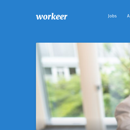
workeer
Jobs
A