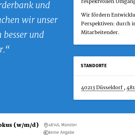
respektvollen Umgang
örderbank und
Wir fördern Entwicklu
achen wir unser
Perspektiven: durch i
Mitarbeitender.
 besser und
r.
STANDORTE
40213 Düsseldorf
,
481
Fokus (w/m/d)
48145, Münster
keine Angabe