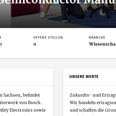
 Semiconductor Manu
R
OFFENE STELLEN
BRANCHE
0
0
Wissenscha
UNSERE WERTE
n Sachsen, befindet
Zukunfts- und Ertrag
leiterwerk von Bosch.
Wir handeln ertragsor
lity Electronics sowie
und schaffen die Grun