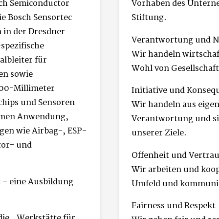
sch Semiconductor
Vorhaben des Untern
e Bosch Sensortec
Stiftung.
 in der Dresdner
Verantwortung und Na
spezifische
Wir handeln wirtscha
lbleiter für
Wohl von Gesellschaf
en sowie
00-Millimeter
Initiative und Konseq
chips und Sensoren
Wir handeln aus eigen
stemen Anwendung,
Verantwortung und si
gen wie Airbag-, ESP-
unserer Ziele.
tor- und
Offenheit und Vertra
Wir arbeiten und koop
 – eine Ausbildung
Umfeld und kommuniz
Fairness und Respekt
die „Werkstätte für