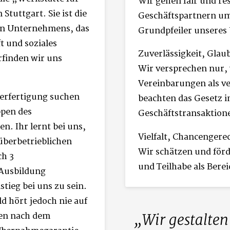
Wir gehen fair und re
tuttgart. Sie ist die
Geschäftspartnern um 
en Unternehmens, das
Grundpfeiler unseres
t und soziales
Zuverlässigkeit, Glau
rfinden wir uns
Wir versprechen nur, 
Vereinbarungen als ve
terfertigung suchen
beachten das Gesetz i
ppen des
Geschäftstransaktion
. Ihr lernt bei uns,
Vielfalt, Chancengerec
überbetrieblichen
Wir schätzen und förd
h 3
und Teilhabe als Bere
 Ausbildung
stieg bei uns zu sein.
d hört jedoch nie auf
ten nach dem
Wir gestalten