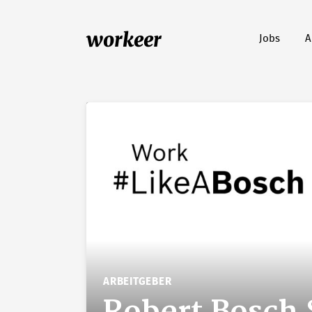
workeer
Jobs
A
ARBEITGEBER