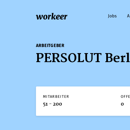
workeer
Jobs
A
ARBEITGEBER
PERSOLUT Ber
MITARBEITER
OFF
51 - 200
0