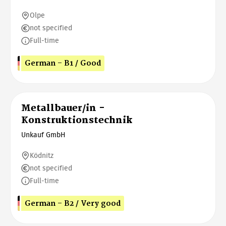
Olpe
not specified
Full-time
German - B1 / Good
Metallbauer/in -
Konstruktionstechnik
Unkauf GmbH
Ködnitz
not specified
Full-time
German - B2 / Very good