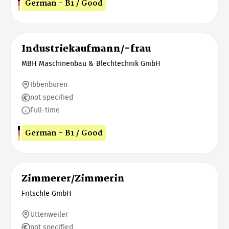
German - B1 / Good
Industriekaufmann/-frau
MBH Maschinenbau & Blechtechnik GmbH
Ibbenbüren
not specified
Full-time
German - B1 / Good
Zimmerer/Zimmerin
Fritschle GmbH
Uttenweiler
not specified