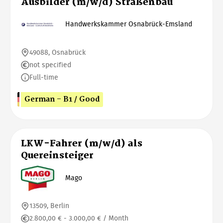
Ausbilder (m/w/d) Straßenbau
Handwerkskammer Osnabrück-Emsland
49088, Osnabrück
not specified
Full-time
German - B1 / Good
LKW-Fahrer (m/w/d) als
Quereinsteiger
Mago
13509, Berlin
2.800,00 € - 3.000,00 € / Month