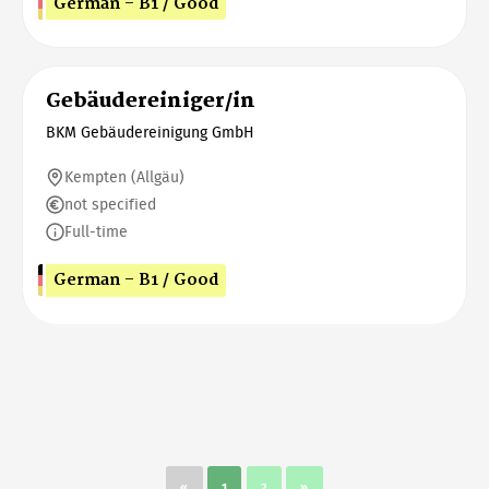
German - B1 / Good
Gebäudereiniger/in
BKM Gebäudereinigung GmbH
Kempten (Allgäu)
not specified
Full-time
German - B1 / Good
«
1
2
»