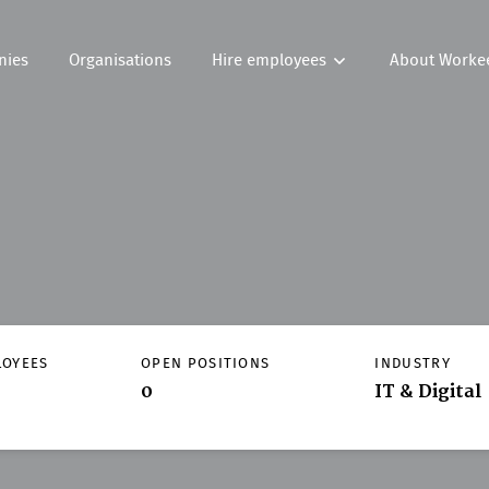
nies
Organisations
Hire employees
About Worke
LOYEES
OPEN POSITIONS
INDUSTRY
0
IT & Digital