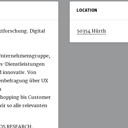
LOCATION
forschung. Digital
50354 Hürth
te Unternehmensgruppe,
gs-Dienstleistungen
d innovativ. Von
denbefragung über UX
n
Shopping bis Customer
ir so alle relevanten
OPOS RESEARCH,