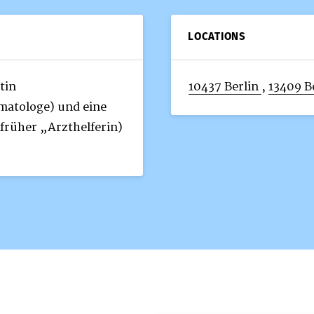
LOCATIONS
tin
10437 Berlin
,
13409 B
matologe) und eine
 früher „Arzthelferin)