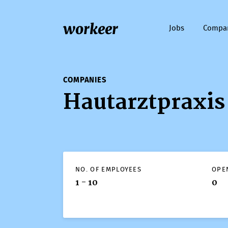
workeer
Jobs
Compa
COMPANIES
Hautarztpraxis
NO. OF EMPLOYEES
OPE
1 - 10
0