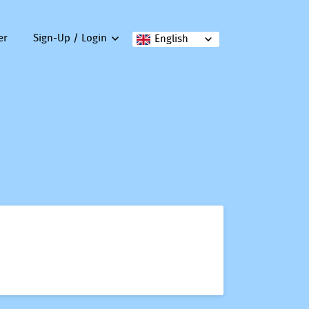
er
Sign-Up / Login
English
&