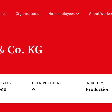
nies
Organisations
Hire employees
About Worke
& Co. KG
LOYEES
OPEN POSITIONS
INDUSTRY
000
0
Production