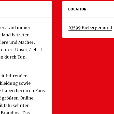
LOCATION
ter. Und immer
63599 Biebergemünd
land betreten.
niere und Macher.
urer. Unser Ziel ist
en durch Tun.
weit führenden
ekleidung sowie
 haben bei ihren Fans
nf größten Online-
eit Jahrzehnten
 Branding. Das