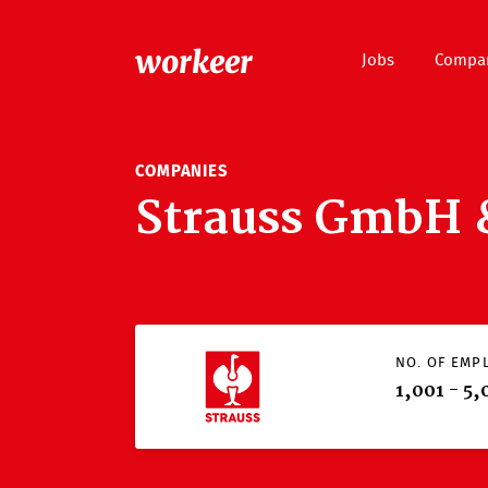
workeer
Jobs
Compa
COMPANIES
Strauss GmbH 
NO. OF EMP
1,001 - 5,