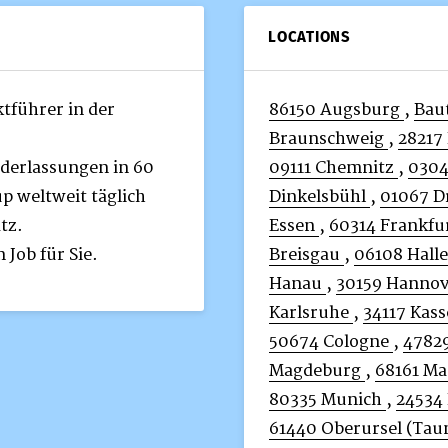
LOCATIONS
tführer in der
86150 Augsburg
,
Bau
Braunschweig
,
28217
ederlassungen in 60
09111 Chemnitz
,
0304
p weltweit täglich
Dinkelsbühl
,
01067 D
tz.
Essen
,
60314 Frankfu
Job für Sie.
Breisgau
,
06108 Halle
Hanau
,
30159 Hanno
Karlsruhe
,
34117 Kass
50674 Cologne
,
47829
Magdeburg
,
68161 M
80335 Munich
,
24534
61440 Oberursel (Tau