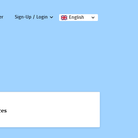
er
Sign-Up / Login
English
ces