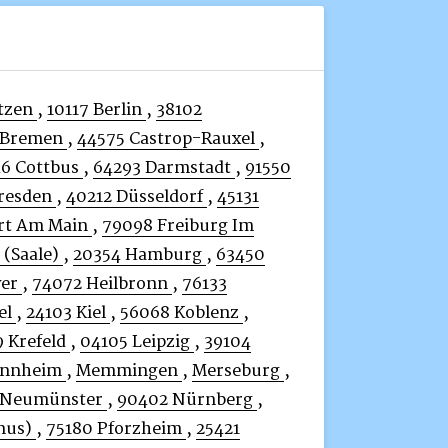
tzen
,
10117 Berlin
,
38102
 Bremen
,
44575 Castrop-Rauxel
,
6 Cottbus
,
64293 Darmstadt
,
91550
resden
,
40212 Düsseldorf
,
45131
rt Am Main
,
79098 Freiburg Im
 (Saale)
,
20354 Hamburg
,
63450
ver
,
74072 Heilbronn
,
76133
el
,
24103 Kiel
,
56068 Koblenz
,
 Krefeld
,
04105 Leipzig
,
39104
annheim
,
Memmingen
,
Merseburg
,
 Neumünster
,
90402 Nürnberg
,
nus)
,
75180 Pforzheim
,
25421