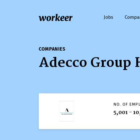
workeer
Jobs
Compa
COMPANIES
Adecco Group 
COMPANIES
Adecco Group
NO. OF EMP
5,001 - 1