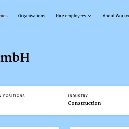
nies
Organisations
Hire employees
About Worke
GmbH
N POSITIONS
INDUSTRY
Construction