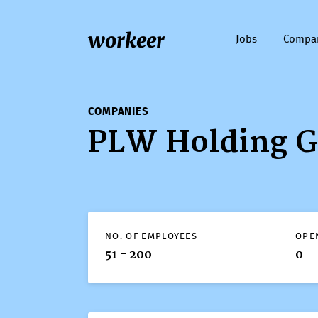
workeer
Jobs
Compa
COMPANIES
PLW Holding 
NO. OF EMPLOYEES
OPE
51 - 200
0