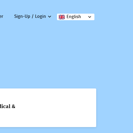
er
Sign-Up / Login
English
ical &