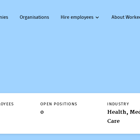
nies
Organisations
Hire employees
About Worke
LOYEES
OPEN POSITIONS
INDUSTRY
0
Health, Med
Care