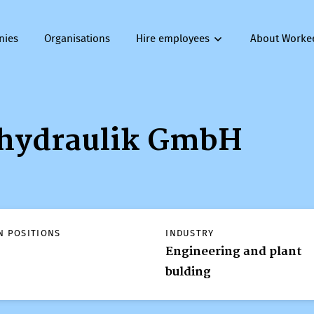
nies
Organisations
Hire employees
About Worke
hydraulik GmbH
N POSITIONS
INDUSTRY
Engineering and plant
bulding