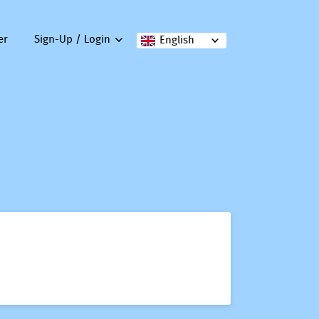
er
Sign-Up / Login
English