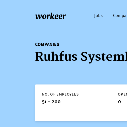
workeer
Jobs
Compa
COMPANIES
Ruhfus System
NO. OF EMPLOYEES
OPE
51 - 200
0