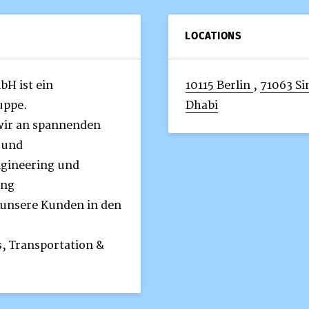
LOCATIONS
bH ist ein
10115 Berlin
,
71063 Si
uppe.
Dhabi
 wir an spannenden
 und
ngineering und
ung
 unsere Kunden in den
s, Transportation &