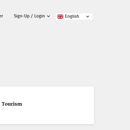
er
Sign-Up / Login
English
, Tourism