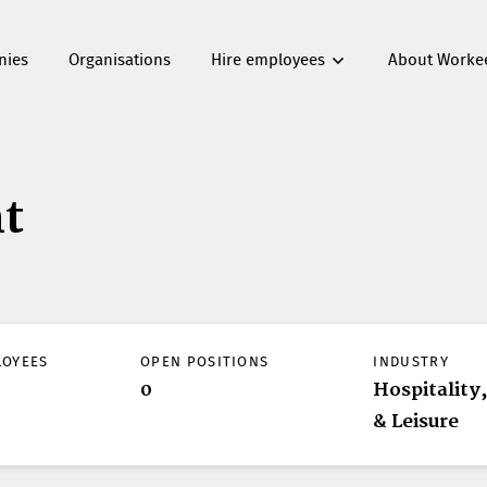
nies
Organisations
Hire employees
About Worke
t
LOYEES
OPEN POSITIONS
INDUSTRY
0
Hospitality
& Leisure