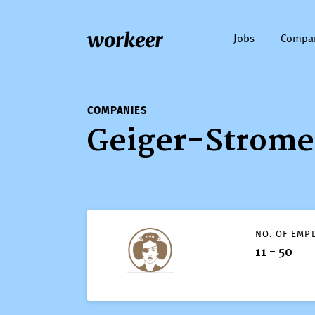
workeer
Jobs
Compa
COMPANIES
Geiger-Strome
NO. OF EMP
11 - 50