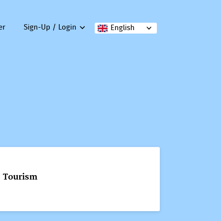
er
Sign-Up / Login
English
, Tourism