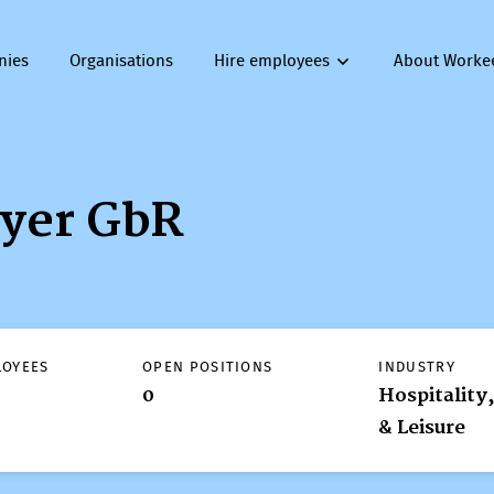
nies
Organisations
Hire employees
About Worke
yer GbR
LOYEES
OPEN POSITIONS
INDUSTRY
0
Hospitality
& Leisure