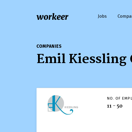
workeer
Jobs
Compa
COMPANIES
Emil Kiesslin
COMPANIES
Emil Kiessli
NO. OF EMP
11 - 50