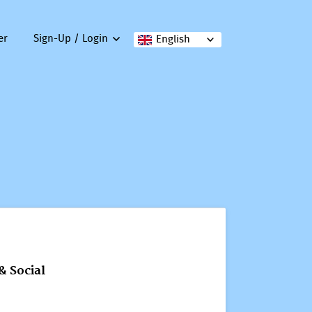
er
Sign-Up / Login
English
& Social