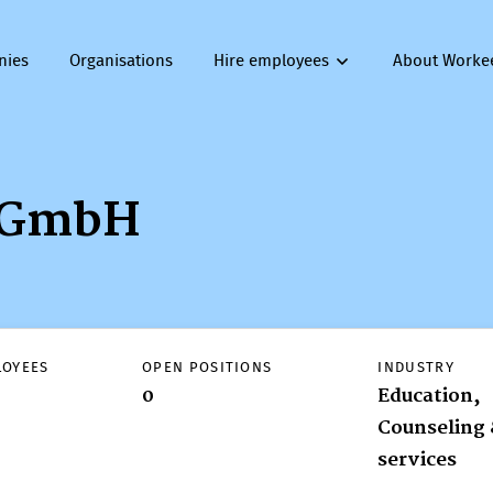
nies
Organisations
Hire employees
About Worke
g GmbH
ng GmbH
LOYEES
OPEN POSITIONS
INDUSTRY
0
Education,
Counseling 
services