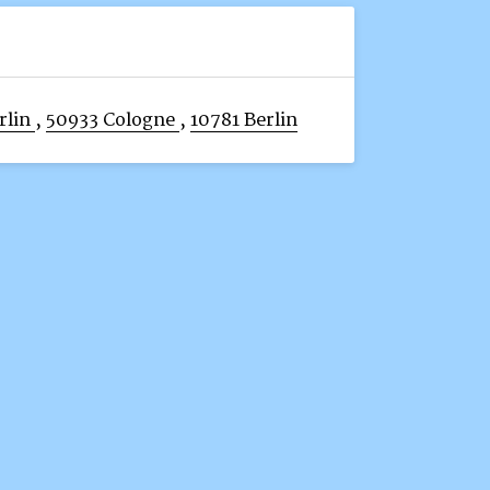
rlin
,
50933 Cologne
,
10781 Berlin