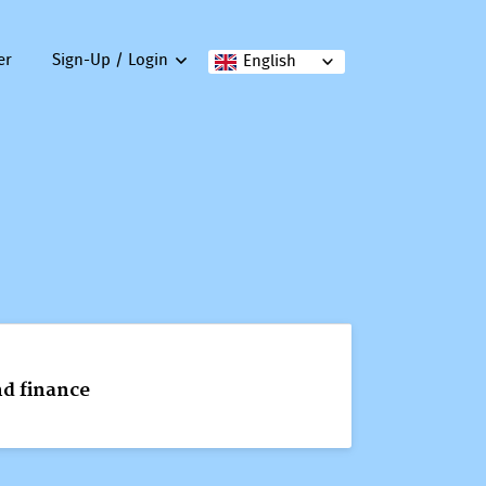
er
Sign-Up / Login
English
d finance