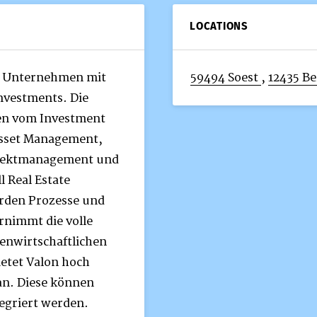
LOCATIONS
te Unternehmen mit
59494 Soest
,
12435 Be
nvestments. Die
en vom Investment
sset Management,
ojektmanagement und
 Real Estate
rden Prozesse und
ernimmt die volle
enwirtschaftlichen
ietet Valon hoch
 an. Diese können
tegriert werden.