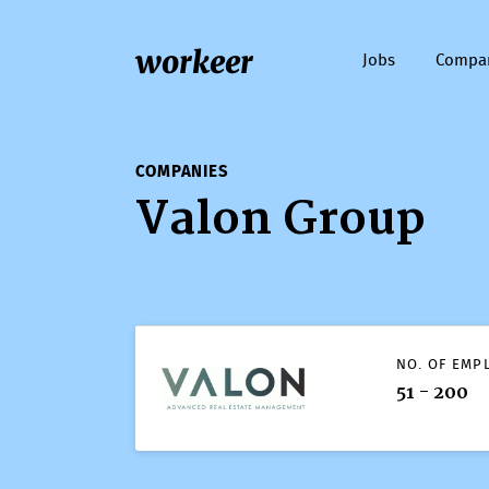
workeer
Jobs
Compa
COMPANIES
Valon Group
COMPANIES
Valon Group
NO. OF EMP
51 - 200