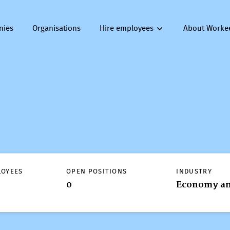
nies
Organisations
Hire employees
About Worke
LOYEES
OPEN POSITIONS
INDUSTRY
0
Economy an