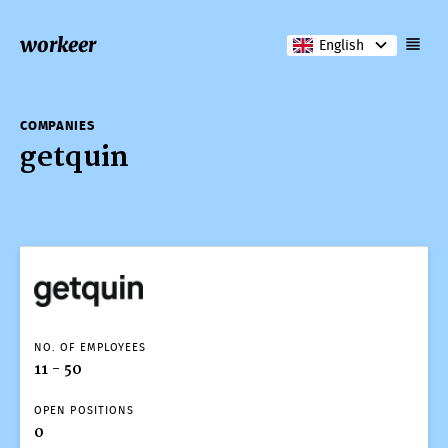
workeer
English
COMPANIES
getquin
COMPANIES
getquin
NO. OF EMPLOYEES
11 - 50
OPEN POSITIONS
0