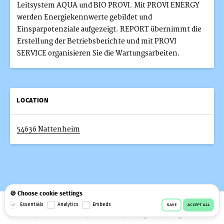
Leitsystem AQUA und BIO PROVI. Mit PROVI ENERGY
werden Energiekennwerte gebildet und
Einsparpotenziale aufgezeigt. REPORT übernimmt die
Erstellung der Betriebsberichte und mit PROVI
SERVICE organisieren Sie die Wartungsarbeiten.
LOCATION
54636 Nattenheim
🍪 Choose cookie settings
© 2026 Workeer
Data privacy
Imprint
Terms & conditions
Essentials
Analytics
Embeds
SAVE
ACCEPT ALL
Cookie consent
Facebook
Instagram
Telegram