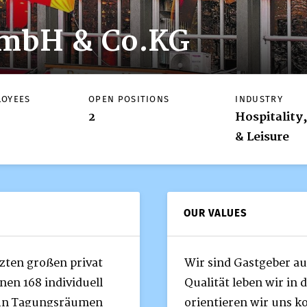
GmbH & Co.KG
LOYEES
OPEN POSITIONS
INDUSTRY
2
Hospitality
& Leisure
OUR VALUES
etzten großen privat
Wir sind Gastgeber au
nen 168 individuell
Qualität leben wir in 
ehn Tagungsräumen
orientieren wir uns k