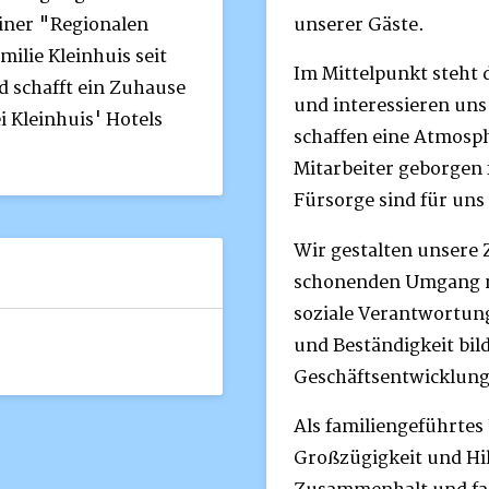
iner "Regionalen
unserer Gäste.
ilie Kleinhuis seit
Im Mittelpunkt steht 
d schafft ein Zuhause
und interessieren uns
i Kleinhuis' Hotels
schaffen eine Atmosph
Mitarbeiter geborgen
Fürsorge sind für uns 
Wir gestalten unsere 
schonenden Umgang 
soziale Verantwortung
und Beständigkeit bil
Geschäftsentwicklung
Als familiengeführte
Großzügigkeit und Hil