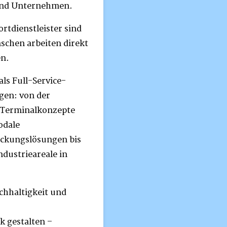
und Unternehmen.
rtdienstleister sind
schen arbeiten direkt
en.
als Full-Service-
ngen: von der
 Terminalkonzepte
odale
ckungslösungen bis
dustrieareale in
achhaltigkeit und
ik gestalten –