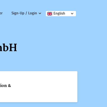
er
Sign-Up / Login
English
GmbH
ion &