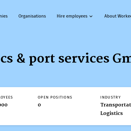
nies
Organisations
Hire employees
About Worke
tics & port services 
LOYEES
OPEN POSITIONS
INDUSTRY
000
0
Transportat
Logistics