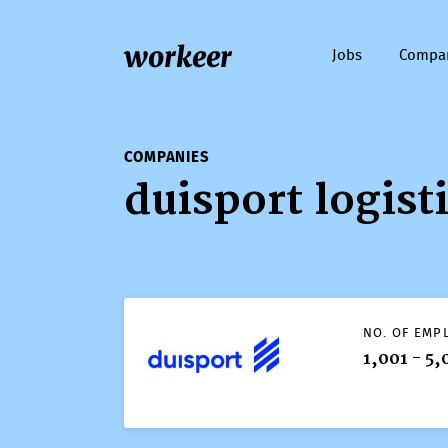
workeer
Jobs
Compa
COMPANIES
duisport logis
NO. OF EMP
1,001 - 5,