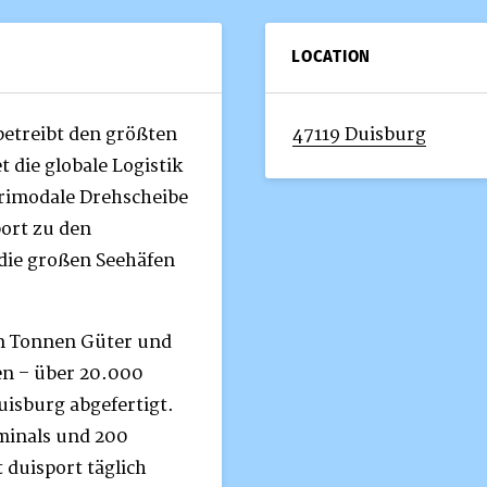
LOCATION
betreibt den größten
47119 Duisburg
 die globale Logistik
trimodale Drehscheibe
port zu den
die großen Seehäfen
en Tonnen Güter und
en – über 20.000
uisburg abgefertigt.
minals und 200
 duisport täglich