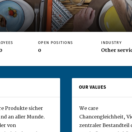
LOYEES
OPEN POSITIONS
INDUSTRY
0
0
Other servi
OUR VALUES
re Produkte sicher
We care
und an aller Munde.
Chancengleichheit, Vie
ler von
zentraler Bestandteil 