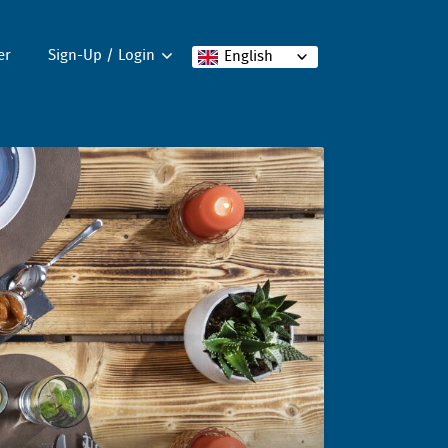
er
Sign-Up / Login
English