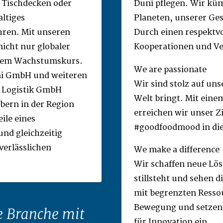
 Tischdecken oder
Duni pflegen. Wir kü
ltiges
Planeten, unserer Ge
hren. Mit unseren
Durch einen respektv
icht nur globaler
Kooperationen und Ve
item Wachstumskurs.
We are passionate
ni GmbH und weiteren
Wir sind stolz auf uns
i Logistik GmbH
Welt bringt. Mit ein
bern in der Region
erreichen wir unser Z
ile eines
#goodfoodmood in die
und gleichzeitig
verlässlichen
We make a difference
Wir schaffen neue Lös
stillsteht und sehen 
mit begrenzten Ressou
Bewegung und setzen 
e Branche mit
für Innovation ein.