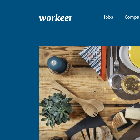
workeer
Jobs
Compa