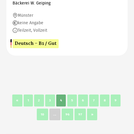
Bäckerei W. Geiping
Münster
keine Angabe
Teilzeit, Vollzeit
Deutsch - B1 / Gut
«
1
2
3
4
5
6
7
8
9
10
...
96
97
»