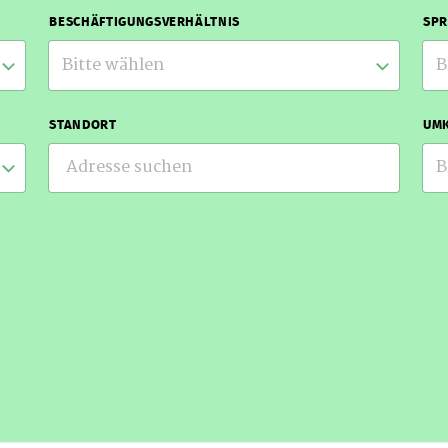
BESCHÄFTIGUNGSVERHÄLTNIS
SP
Bitte wählen
B
STANDORT
UMK
B