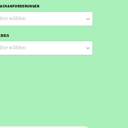
RACHANFORDERUNGEN
itte wählen
REIS
itte wählen