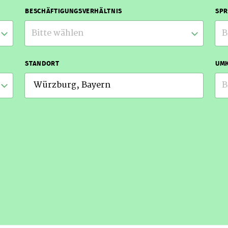
BESCHÄFTIGUNGSVERHÄLTNIS
SP
Bitte wählen
B
STANDORT
UMK
B