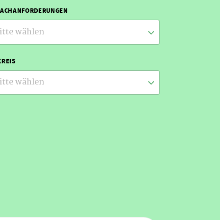
RACHANFORDERUNGEN
itte wählen
REIS
itte wählen