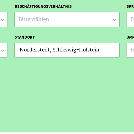
BESCHÄFTIGUNGSVERHÄLTNIS
SP
Bitte wählen
B
STANDORT
UMK
B