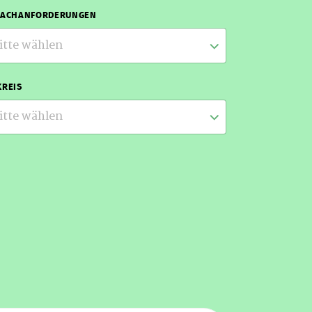
RACHANFORDERUNGEN
itte wählen
REIS
itte wählen