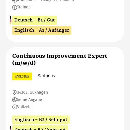
4.300,00 € - 5.600,00 € / Monat
Trainee
Deutsch - B1 / Gut
Englisch - A1 / Anfänger
Continuous Improvement Expert
(m/w/d)
Sartorius
34302, Guxhagen
keine Angabe
Vollzeit
Englisch - B2 / Sehr gut
Deutsch - B2 / Sehr gut