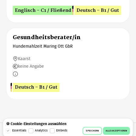
Englisch - C1 / Fließend
Deutsch - B1 / Gut
Gesundheitsberater/in
Hundemahlzeit Maring Ott GbR
Kaarst
keine Angabe
Deutsch - B1 / Gut
🍪 Cookie-Einstellungen auswählen
Essentials
Analytics
Embeds
© 2026 Workeer
Datenschutz
AGB
Impressum
SPEICHERN
ALLE AKZEPTIEREN