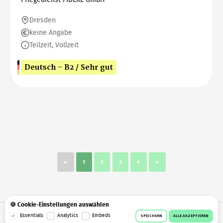
Dresden
keine Angabe
Teilzeit, Vollzeit
Deutsch - B2 / Sehr gut
«
1
2
3
4
»
🍪 Cookie-Einstellungen auswählen
© 2026 Workeer
Datenschutz
AGB
Impressum
Essentials
Analytics
Embeds
SPEICHERN
ALLE AKZEPTIEREN