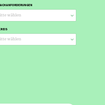
RACHANFORDERUNGEN
itte wählen
REIS
itte wählen