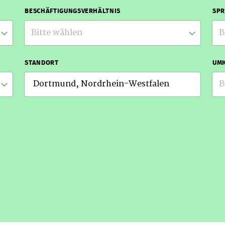
BESCHÄFTIGUNGSVERHÄLTNIS
SP
Bitte wählen
B
STANDORT
UMK
B