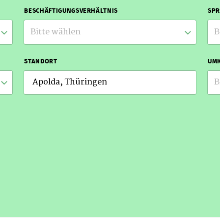
BESCHÄFTIGUNGSVERHÄLTNIS
SP
Bitte wählen
B
STANDORT
UMK
B