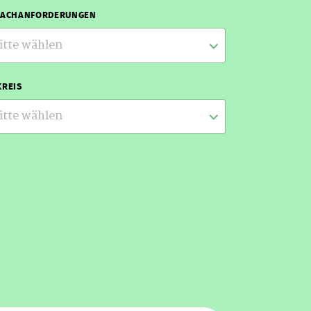
RACHANFORDERUNGEN
itte wählen
REIS
itte wählen