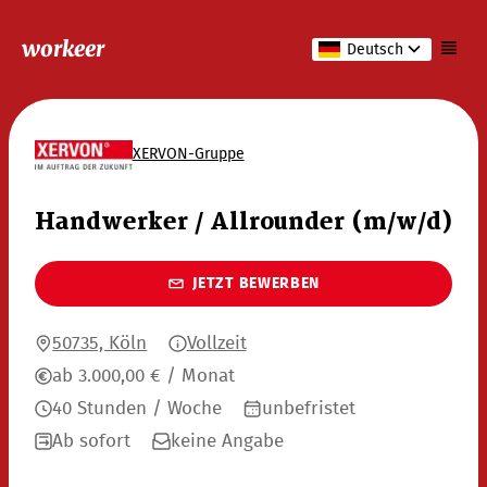
workeer
Deutsch
XERVON-Gruppe
Handwerker / Allrounder (m/w/d)
JETZT BEWERBEN
50735, Köln
Vollzeit
ab 3.000,00 € / Monat
40 Stunden / Woche
unbefristet
Ab sofort
keine Angabe