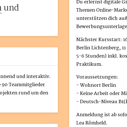
Du erlernst digitale 
n
und
Themen Online-Marke
unterstützen dich auß
Bewerbungsunterlage
Nächster Kursstart: 16
Berlin Lichtenberg, 1
5-6 Stunden) inkl. ko
Praktikum.
annend und interaktiv.
Voraussetzungen:
re 90 Teammitglieder
- Wohnort Berlin
ojekten rund um den
- Keine Arbeit oder M
- Deutsch-Niveau B1(k
Anmeldung ist ab sofo
Lea Römheld.