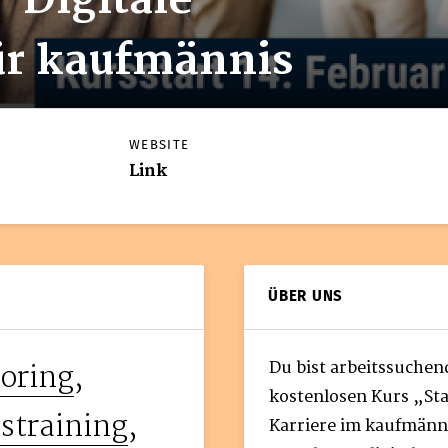
 –Digitale
ür kaufmännis
WEBSITE
Link
ÜBER UNS
Du bist arbeitssuchend
oring
,
kostenlosen Kurs „Star
straining
,
Karriere im kaufmänn