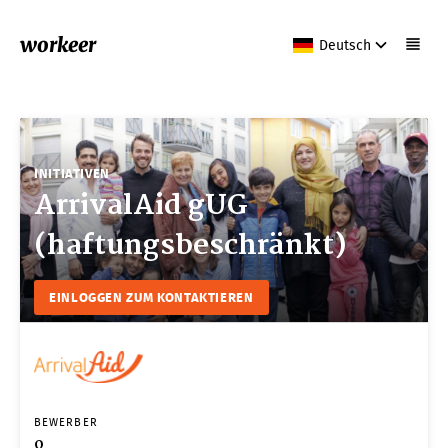
workeer
Deutsch
INITIATIVEN
ArrivalAid gUG
(haftungsbeschränkt)
EINLOGGEN ZUM KONTAKTIEREN
BEWERBER
0