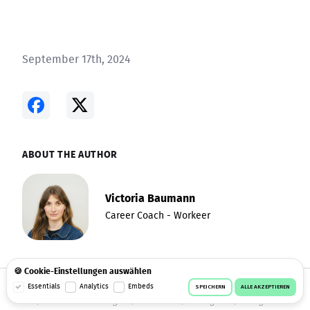
September 17th, 2024
ABOUT THE AUTHOR
Victoria Baumann
Career Coach - Workeer
🍪 Cookie-Einstellungen auswählen
© 2026 Workeer
Datenschutz
AGB
Impressum
Essentials
Analytics
Embeds
SPEICHERN
ALLE AKZEPTIEREN
Cookie-Einstellungen
Facebook
Instagram
Telegram