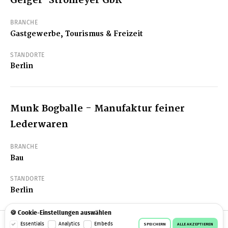
Geiger-Stromeyer GbR
BRANCHE
Gastgewerbe, Tourismus & Freizeit
STANDORTE
Berlin
Munk Bogballe - Manufaktur feiner
Lederwaren
BRANCHE
Bau
STANDORTE
Berlin
🍪 Cookie-Einstellungen auswählen
© 2026 Workeer
Datenschutz
AGB
Impressum
Essentials
Analytics
Embeds
SPEICHERN
ALLE AKZEPTIEREN