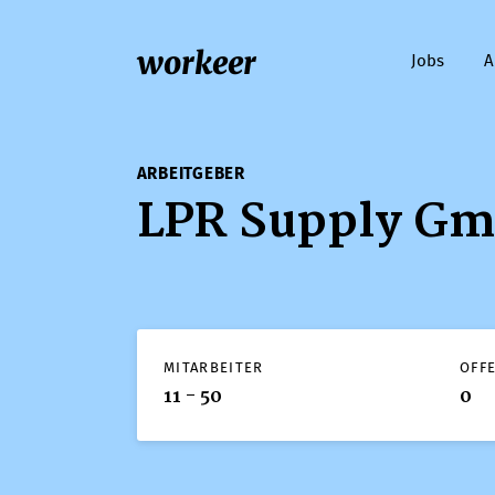
workeer
Jobs
A
ARBEITGEBER
LPR Supply G
MITARBEITER
OFF
11 - 50
0