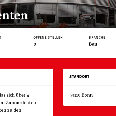
enten
R
OFFENE STELLEN
BRANCHE
0
Bau
STANDORT
as sich über 4
53119 Bonn
von Zimmerleuten
ten zu den