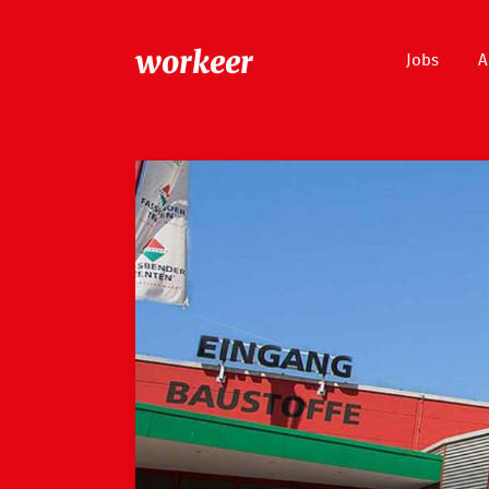
workeer
Jobs
A