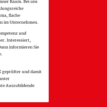
onner Raum. Bei uns
slungsreiche
ima, flache
cen im Unternehmen.
kompetenz und
er. Interessiert,
Dann informieren Sie
e.
K geprüfter und damit
nnter
ute Auszubildende