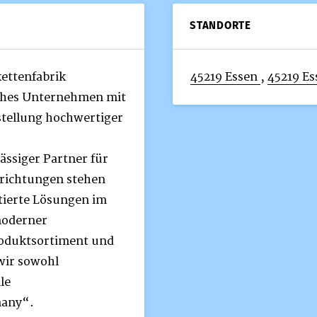
STANDORTE
ettenfabrik
45219 Essen
,
45219 Es
eiches Unternehmen mit
stellung hochwertiger
ssiger Partner für
nrichtungen stehen
tierte Lösungen im
moderner
roduktsortiment und
wir sowohl
le
many“.