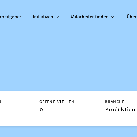
rbeitgeber
Initiativen
Mitarbeiter finden
Über
R
OFFENE STELLEN
BRANCHE
0
Produktion