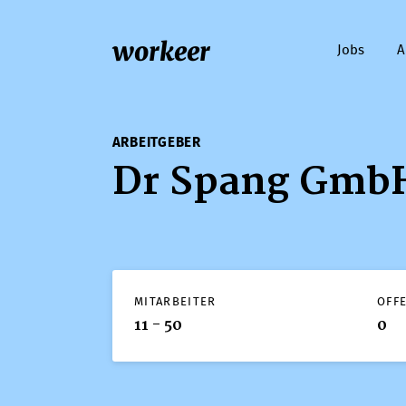
workeer
Jobs
A
ARBEITGEBER
Dr Spang GmbH
MITARBEITER
OFF
11 - 50
0