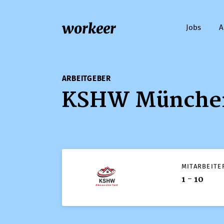
workeer
Jobs
A
ARBEITGEBER
KSHW Münche
MITARBEITE
1 - 10