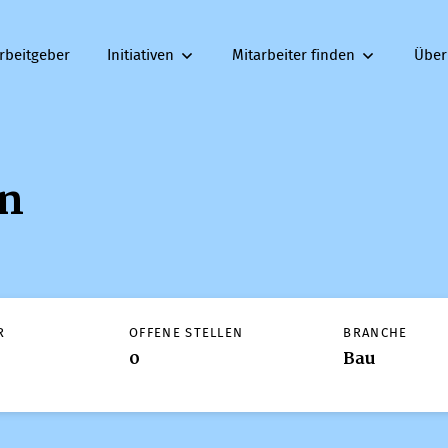
rbeitgeber
Initiativen
Mitarbeiter finden
Über
n
R
OFFENE STELLEN
BRANCHE
0
Bau