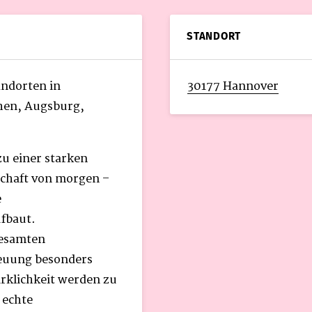
STANDORT
tandorten in
30177 Hannover
hen, Augsburg,
zu einer starken
lschaft von morgen –
e
ufbaut.
gesamten
euung besonders
rklichkeit werden zu
a echte