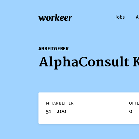
workeer
Jobs
A
ARBEITGEBER
AlphaConsult 
MITARBEITER
OFF
51 - 200
0