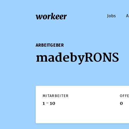
workeer
Jobs
A
ARBEITGEBER
madebyRONS
MITARBEITER
OFF
1 - 10
0