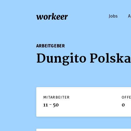
workeer
Jobs
A
ARBEITGEBER
Dungito Polska
MITARBEITER
OFF
11 - 50
0