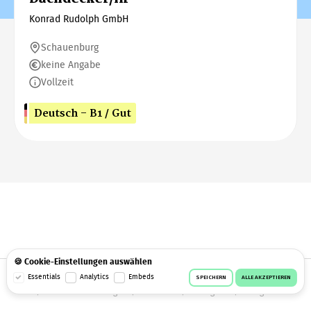
Konrad Rudolph GmbH
Schauenburg
keine Angabe
Vollzeit
Deutsch - B1 / Gut
🍪 Cookie-Einstellungen auswählen
© 2026 Workeer
Datenschutz
AGB
Impressum
Essentials
Analytics
Embeds
SPEICHERN
ALLE AKZEPTIEREN
Cookie-Einstellungen
Facebook
Instagram
Telegram