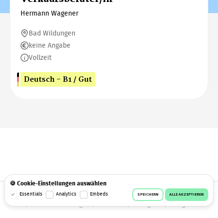
Hermann Wagener
Bad Wildungen
keine Angabe
Vollzeit
Deutsch - B1 / Gut
🍪 Cookie-Einstellungen auswählen
© 2026 Workeer
Datenschutz
AGB
Impressum
Essentials
Analytics
Embeds
SPEICHERN
ALLE AKZEPTIEREN
Cookie-Einstellungen
Facebook
Instagram
Telegram